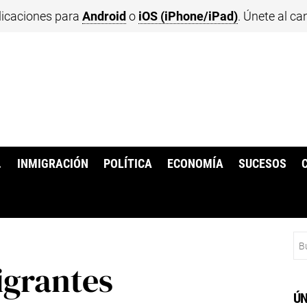
licaciones para
Android
o
iOS (iPhone/iPad)
. Únete al ca
.
INMIGRACIÓN
POLÍTICA
ECONOMÍA
SUCESOS
Bu
igrantes
ÚN