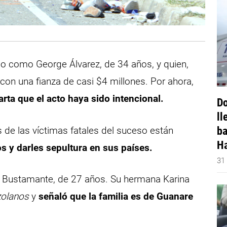
ado como George Álvarez, de 34 años, y quien,
on una fianza de casi $4 millones. Por ahora,
rta que el acto haya sido intencional.
Do
ll
ba
 de las víctimas fatales del suceso están
Ha
os y darles sepultura en sus países.
31
rd Bustamante, de 27 años. Su hermana Karina
zolanos
y
señaló que la familia es de Guanare