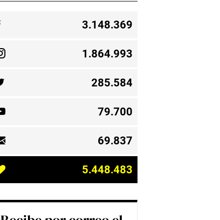
3.148.369
1.864.993
285.584
79.700
69.837
5.448.483