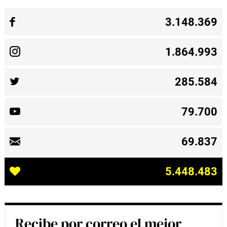
3.148.369
1.864.993
285.584
79.700
69.837
5.448.483
Recibe por correo el mejor