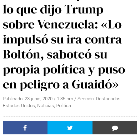
lo que dijo Trump
sobre Venezuela: «Lo
impulsó su ira contra
Boltón, saboteó su
propia política y puso
en peligro a Guaidó»
Publicado:
23 junio, 2020
/
1:36 pm
/ Sección:
Destacadas
,
Estados Unidos
,
Noticias
,
Política