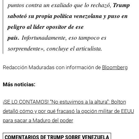
puntos contra un exaliado que lo rechazó,
Trump
saboteó su propia política venezolana y puso en
peligro al líder opositor de ese
país.
Infortunadamente, eso tampoco es
sorprendente», concluye el articulista.
Redacción Maduradas con información de
Bloomberg
Más noticias:
¡SE LO CONTAMOS! “No estuvimos a la altura”: Bolton
detalló cómo y por qué fracasó la opción militar de EEUU
para sacar a Maduro del poder
COMENTARIOS DE TRUMP SOBRE VENEZUELA