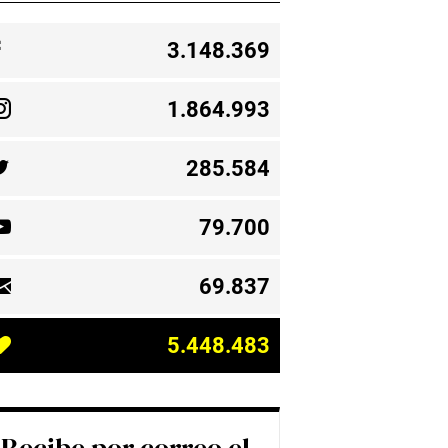
3.148.369
1.864.993
285.584
79.700
69.837
5.448.483