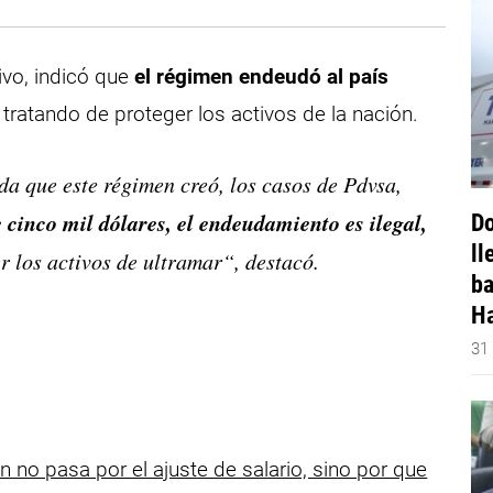
ivo, indicó que
el régimen endeudó al país
 tratando de proteger los activos de la nación.
a que este régimen creó, los casos de Pdvsa,
 cinco mil dólares, el endeudamiento es ilegal,
Do
ll
r los activos de ultramar“, destacó.
ba
Ha
31
no pasa por el ajuste de salario, sino por que