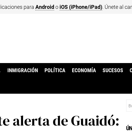
licaciones para
Android
o
iOS (iPhone/iPad)
. Únete al ca
.
INMIGRACIÓN
POLÍTICA
ECONOMÍA
SUCESOS
Bu
e alerta de Guaidó:
ÚN