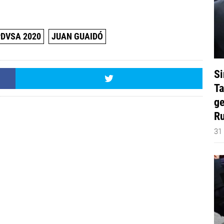
DVSA 2020
JUAN GUAIDÓ
Si
Ta
ge
Ru
31