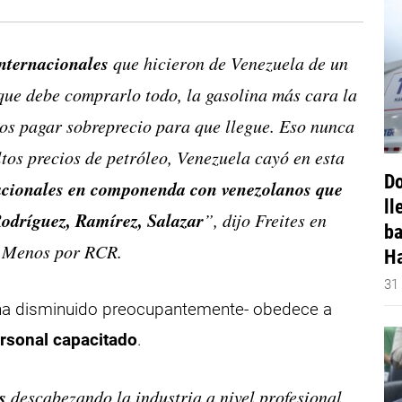
nternacionales
que hicieron de Venezuela de un
que debe comprarlo todo, la gasolina más cara la
s pagar sobreprecio para que llegue. Eso nunca
ltos precios de petróleo, Venezuela cayó en esta
Do
nacionales en componenda con venezolanos que
ll
Rodríguez, Ramírez, Salazar
”, dijo Freites en
ba
s Menos por RCR.
Ha
31
e ha disminuido preocupantemente- obedece a
rsonal capacitado
.
s
descabezando la industria a nivel profesional