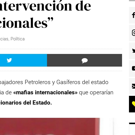
ntervención de
cionales”
icias
,
Política
abajadores Petroleros y Gasíferos del estado
ia de
«mafias internacionales»
que operarían
ionarios del Estado.