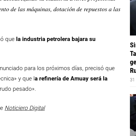
nto de las máquinas, dotación de repuestos a las
nó que
la industria petrolera bajara su
Si
Ta
ge
 anunciado para los próximos días, precisó que
Ru
cnica» y que l
a refinería de Amuay será la
31
crudo pesado».
de
Noticiero Digital