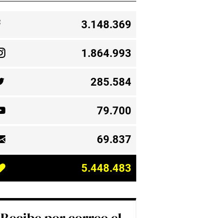
3.148.369
1.864.993
285.584
79.700
69.837
5.448.483