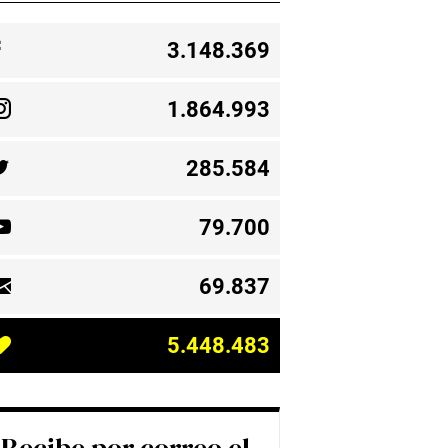
3.148.369
1.864.993
285.584
79.700
69.837
5.448.483