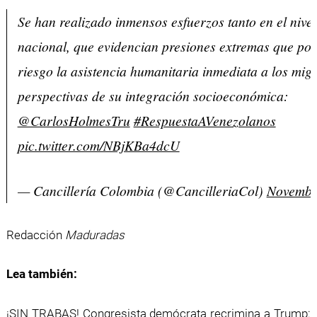
Se han realizado inmensos esfuerzos tanto en el nivel
nacional, que evidencian presiones extremas que po
riesgo la asistencia humanitaria inmediata a los migr
perspectivas de su integración socioeconómica:
@CarlosHolmesTru
#RespuestaAVenezolanos
pic.twitter.com/NBjKBa4dcU
— Cancillería Colombia (@CancilleriaCol)
Novembe
Redacción
Maduradas
Lea también:
¡SIN TRABAS! Congresista demócrata recrimina a Trump: