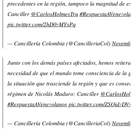
precedentes en la región, tampoco la magnitud de est
Canciller
@CarlosHolmesTru
#RespuestaAVenezola
pic.twitter.com/2hD0zMYsPq
— Cancillería Colombia (@CancilleriaCol)
Novembe
Junto con los demás países afectados, hemos reitera
necesidad de que el mundo tome consciencia de la g
la situación que trasciende la región y que es consec
régimen de Nicolás Maduro: Canciller
@CarlosHolm
#RespuestaAVenezolanos
pic.twitter.com/ZSOidzDVs
— Cancillería Colombia (@CancilleriaCol)
Novembe