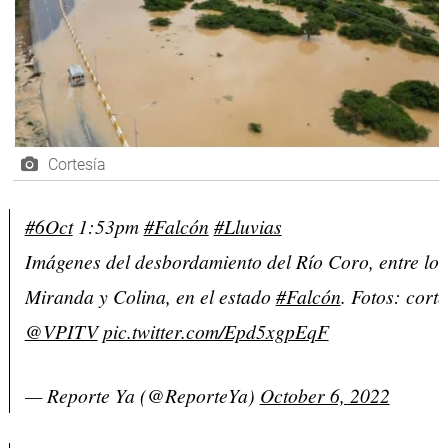
Cortesía
#6Oct
1:53pm
#Falcón
#Lluvias
Imágenes del desbordamiento del Río Coro, entre los
Miranda y Colina, en el estado
#Falcón
. Fotos: corte
@VPITV
pic.twitter.com/Epd5xgpEqF
— Reporte Ya (@ReporteYa)
October 6, 2022