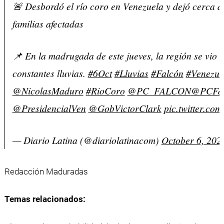
🚨 Desbordó el río coro en Venezuela y dejó cerca d
familias afectadas
📌 En la madrugada de este jueves, la región se vio 
constantes lluvias.
#6Oct
#Lluvias
#Falcón
#Venezue
@NicolasMaduro
#RioCoro
@PC_FALCON
@PCFal
@PresidencialVen
@GobVictorClark
pic.twitter.co
— Diario Latina (@diariolatinacom)
October 6, 202
Redacción Maduradas
Temas relacionados: