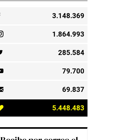
3.148.369
1.864.993
285.584
79.700
69.837
5.448.483