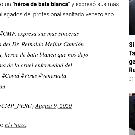
o un “
héroe de bata blanca
” y expresó sus más
allegados del profesional sanitario venezolano.
#CMP
, expresa sus más sinceras
a del Dr. Reinaldo Mejías Canelón
Si
Ta
, héroe de bata blanca que nos dejó
ge
ima de la cruel enfermedad del
Ru
9
#Covid
#Virus
#Venezuela
31
cm
 (@CMP_PERU)
August 9, 2020
de
El Pitazo
.