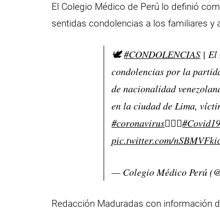
El Colegio Médico de Perú lo definió com
sentidas condolencias a los familiares y 
🕊️
#CONDOLENCIAS
| El
condolencias por la partid
de nacionalidad venezolana
en la ciudad de Lima, víct
#coronavirus
👨🏻‍⚕️
#Covid1
pic.twitter.com/nSBMVFki
— Colegio Médico Perú
Redacción Maduradas con información 