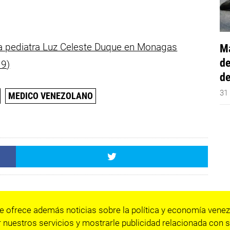
la pediatra Luz Celeste Duque en Monagas
Má
de
19)
de
31
MEDICO VENEZOLANO
e ofrece además noticias sobre la política y economía venez
 nuestros servicios y mostrarle publicidad relacionada con s