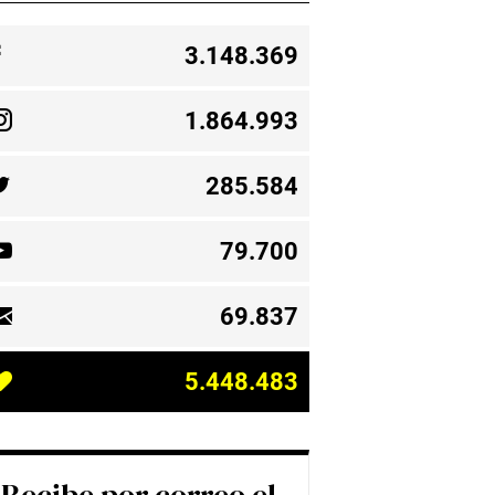
3.148.369
1.864.993
285.584
79.700
69.837
5.448.483