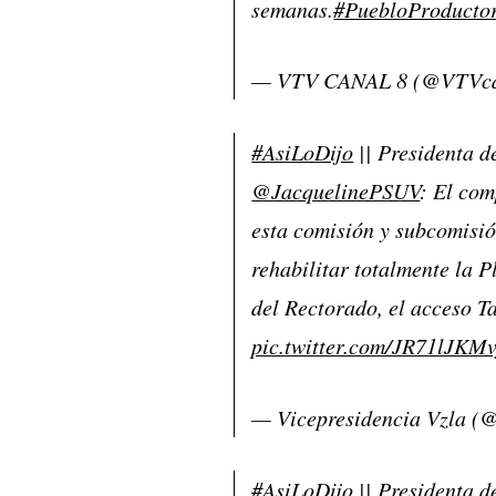
semanas.
#PuebloProducto
— VTV CANAL 8 (@VTVc
#AsiLoDijo
|| Presidenta d
@JacquelinePSUV
: El co
esta comisión y subcomisió
rehabilitar totalmente la P
del Rectorado, el acceso 
pic.twitter.com/JR71lJKMv
— Vicepresidencia Vzla (
#AsiLoDijo
|| Presidenta d