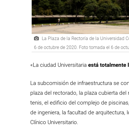
La Plaza de la Rectoría de la Universidad 
6 de octubre de 2020. Foto tomada el 6 de oc
«La ciudad Universitaria
está totalmente 
La subcomisión de infraestructura se c
plaza del rectorado, la plaza cubierta d
tenis, el edificio del complejo de piscinas
de ingeniera, la facultad de arquitectura, l
Clínico Universitario.