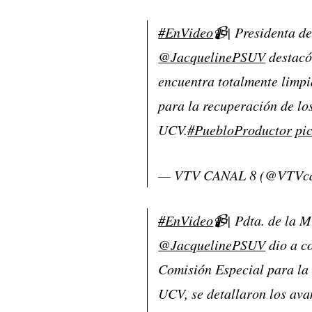
#EnVideo
📹| Presidenta de
@JacquelinePSUV
destacó
encuentra totalmente limpia
para la recuperación de lo
UCV.
#PuebloProductor
pi
— VTV CANAL 8 (@VTVc
#EnVideo
📹| Pdta. de la M
@JacquelinePSUV
dio a c
Comisión Especial para la
UCV, se detallaron los avan