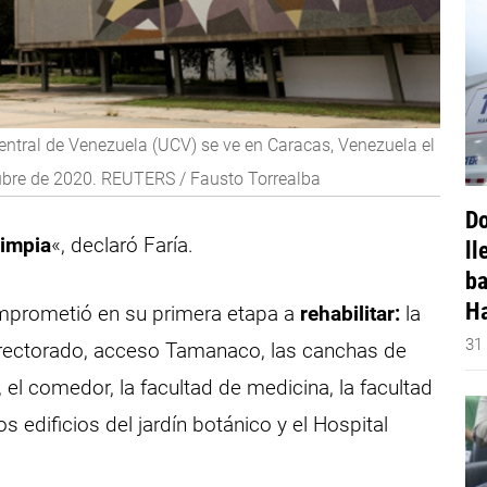
Central de Venezuela (UCV) se ve en Caracas, Venezuela el
tubre de 2020. REUTERS / Fausto Torrealba
Do
limpia
«, declaró Faría.
ll
ba
Ha
omprometió en su primera etapa a
rehabilitar:
la
31
el rectorado, acceso Tamanaco, las canchas de
, el comedor, la facultad de medicina, la facultad
os edificios del jardín botánico y el Hospital