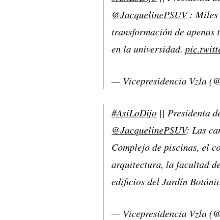
@JacquelinePSUV
: Miles 
transformación de apenas t
en la universidad.
pic.twit
— Vicepresidencia Vzla (
#AsiLoDijo
|| Presidenta d
@JacquelinePSUV
: Las ca
Complejo de piscinas, el c
arquitectura, la facultad d
edificios del Jardín Botáni
— Vicepresidencia Vzla (