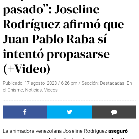
pasado”: Joseline
Rodríguez afirmó que
Juan Pablo Raba sí
intentó propasarse
(+Video)
Publicado:
17 agosto, 2023
/
6:26 pm
/ Sección:
Destacadas
,
En
el Chisme
,
Noticias
,
Videos
La animadora venezolana Joseline Rodríguez
aseguró