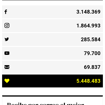
3.148.369
1.864.993
285.584
79.700
69.837
5.448.483
Recibe por correo el mejor