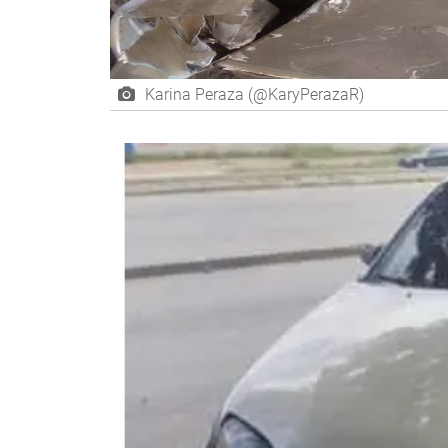
Karina Peraza (@KaryPerazaR)