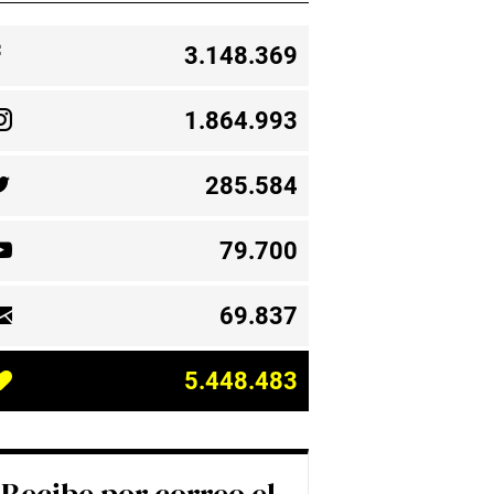
3.148.369
1.864.993
285.584
79.700
69.837
5.448.483