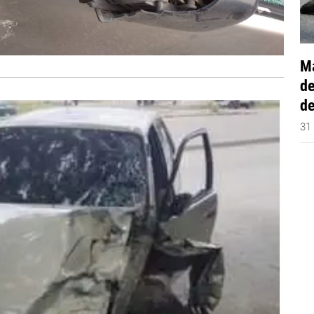
Má
de
de
31