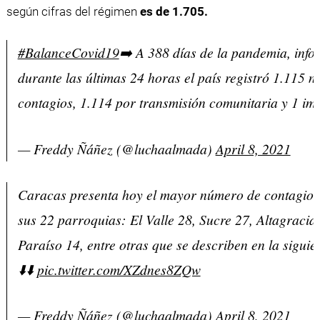
según cifras del régimen
es de 1.705.
#BalanceCovid19
➡️ A 388 días de la pandemia, inf
durante las últimas 24 horas el país registró 1.115 n
contagios, 1.114 por transmisión comunitaria y 1 im
— Freddy Ñáñez (@luchaalmada)
April 8, 2021
Caracas presenta hoy el mayor número de contagios
sus 22 parroquias: El Valle 28, Sucre 27, Altagracia 
Paraíso 14, entre otras que se describen en la siguie
⬇️⬇️
pic.twitter.com/XZdnes8ZQw
— Freddy Ñáñez (@luchaalmada)
April 8, 2021