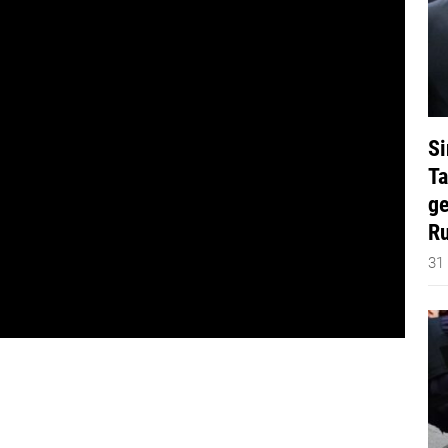
Si
Ta
ge
Ru
31