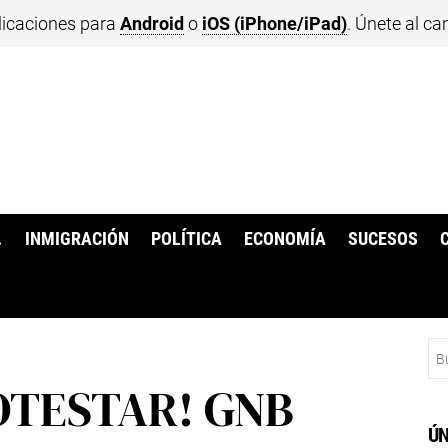
licaciones para
Android
o
iOS (iPhone/iPad)
. Únete al ca
.
INMIGRACIÓN
POLÍTICA
ECONOMÍA
SUCESOS
Bu
OTESTAR! GNB
ÚN