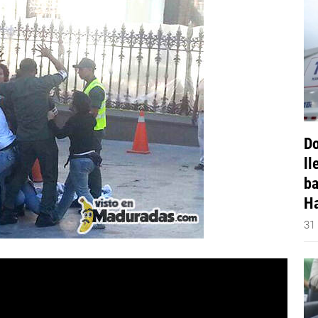
Do
ll
ba
Ha
31