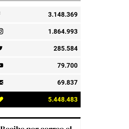
3.148.369
1.864.993
285.584
79.700
69.837
5.448.483