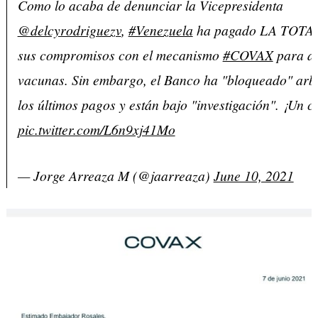
Como lo acaba de denunciar la Vicepresidenta
@delcyrodriguezv
,
#Venezuela
ha pagado LA TOTA
sus compromisos con el mecanismo
#COVAX
para ad
vacunas. Sin embargo, el Banco ha "bloqueado" arb
los últimos pagos y están bajo "investigación". ¡Un c
pic.twitter.com/L6n9xj41Mo
— Jorge Arreaza M (@jaarreaza)
June 10, 2021