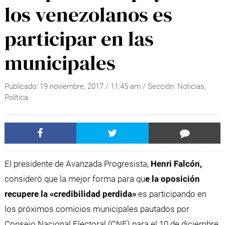
los venezolanos es
participar en las
municipales
Publicado:
19 noviembre, 2017
/
11:45 am
/ Sección:
Noticias
,
Política
El presidente de Avanzada Progresista,
Henri Falcón,
consideró que la mejor forma para qu
e la oposición
recupere la «credibilidad perdida»
es participando en
los próximos comicios municipales pautados por
Consejo Nacional Electoral (CNE) para el 10 de diciembre.