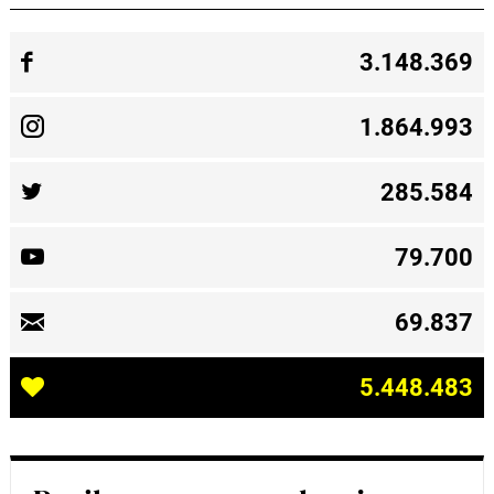
3.148.369
1.864.993
285.584
79.700
69.837
5.448.483