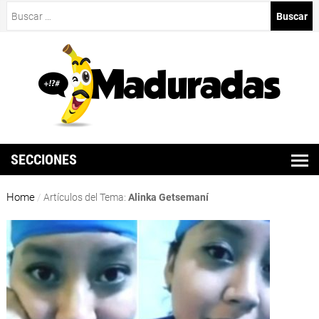
Buscar:
SECCIONES
Home
/
Artículos del Tema:
Alinka Getsemaní