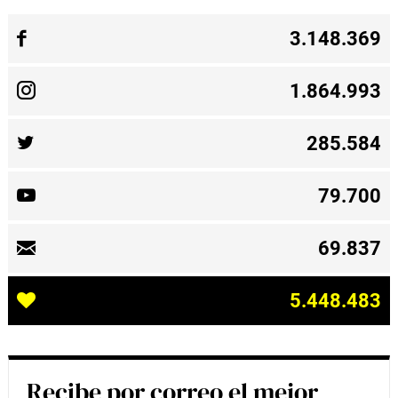
3.148.369
1.864.993
285.584
79.700
69.837
5.448.483
Recibe por correo el mejor