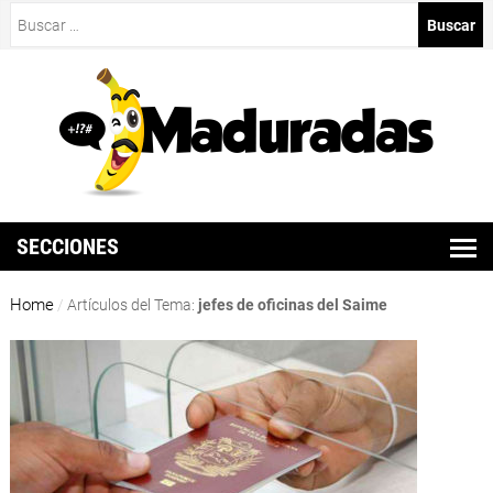
Buscar:
SECCIONES
Home
/
Artículos del Tema:
jefes de oficinas del Saime