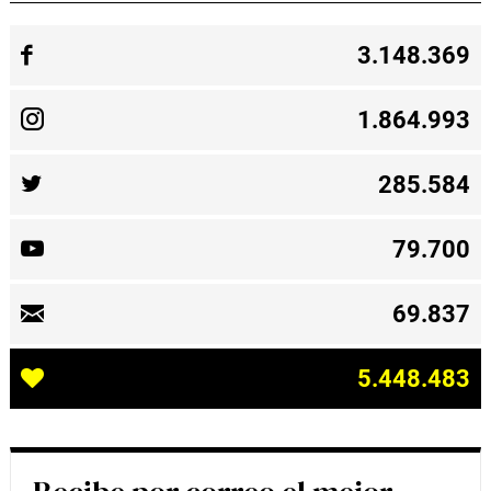
3.148.369
1.864.993
285.584
79.700
69.837
5.448.483