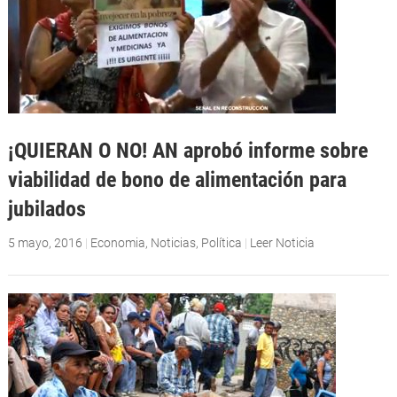
¡QUIERAN O NO! AN aprobó informe sobre
viabilidad de bono de alimentación para
jubilados
5 mayo, 2016
|
Economia
,
Noticias
,
Política
|
Leer Noticia