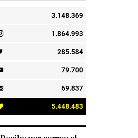
3.148.369
1.864.993
285.584
79.700
69.837
5.448.483