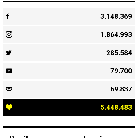
3.148.369
1.864.993
285.584
79.700
69.837
5.448.483