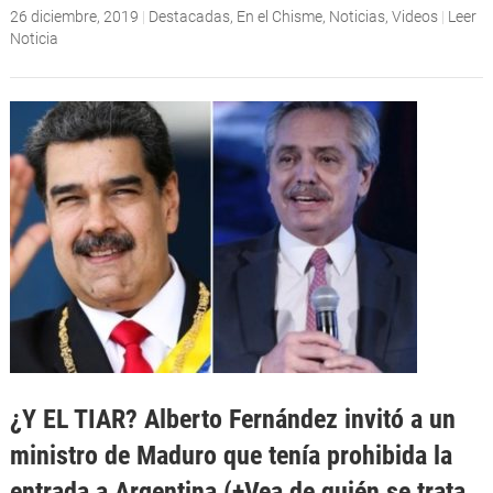
26 diciembre, 2019
|
Destacadas
,
En el Chisme
,
Noticias
,
Videos
|
Leer
Noticia
¿Y EL TIAR? Alberto Fernández invitó a un
ministro de Maduro que tenía prohibida la
entrada a Argentina (+Vea de quién se trata