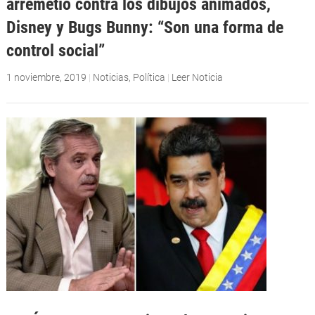
arremetió contra los dibujos animados,
Disney y Bugs Bunny: “Son una forma de
control social”
1 noviembre, 2019
|
Noticias
,
Política
|
Leer Noticia