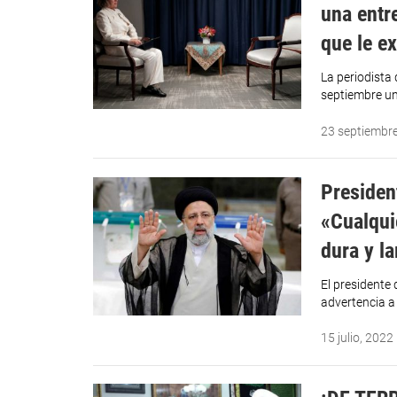
una entr
que le e
La periodista
septiembre un
23 septiembr
Presiden
«Cualqui
dura y l
El presidente 
advertencia a
15 julio, 2022