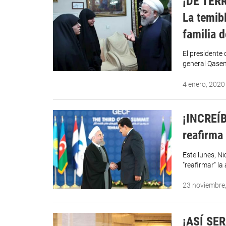
¡DE TERR
La temib
familia 
El presidente
general Qasem
4 enero, 2020
¡INCREÍBL
reafirma
Este lunes, N
"reafirmar" l
23 noviembre
¡ASÍ SER