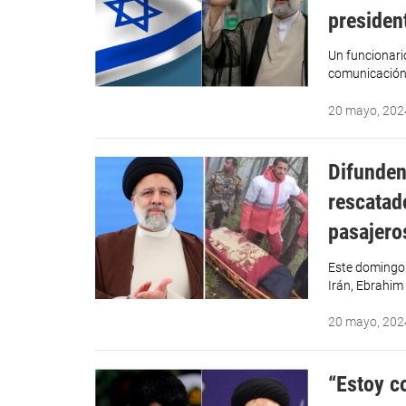
president
Un funcionari
comunicación 
20 mayo, 202
Difunden
rescatad
pasajero
Este domingo 
Irán, Ebrahim 
20 mayo, 202
“Estoy c