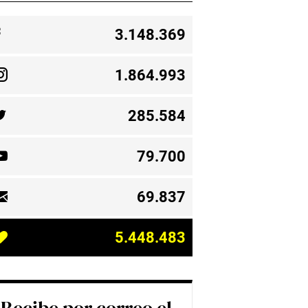
3.148.369
1.864.993
285.584
79.700
69.837
5.448.483