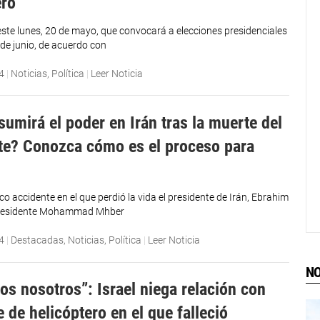
ero
este lunes, 20 de mayo, que convocará a elecciones presidenciales
 de junio, de acuerdo con
4
|
Noticias
,
Política
|
Leer Noticia
sumirá el poder en Irán tras la muerte del
te? Conozca cómo es el proceso para
o accidente en el que perdió la vida el presidente de Irán, Ebrahim
cepresidente Mohammad Mhber
4
|
Destacadas
,
Noticias
,
Política
|
Leer Noticia
NO
os nosotros”: Israel niega relación con
 de helicóptero en el que falleció