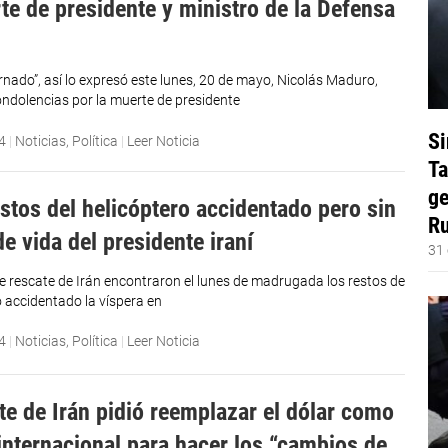
te de presidente y ministro de la Defensa
rnado”, así lo expresó este lunes, 20 de mayo, Nicolás Maduro,
ondolencias por la muerte de presidente
Si
4
|
Noticias
,
Política
|
Leer Noticia
Ta
ge
estos del helicóptero accidentado pero sin
Ru
e vida del presidente iraní
31 
e rescate de Irán encontraron el lunes de madrugada los restos de
o accidentado la víspera en
4
|
Noticias
,
Política
|
Leer Noticia
te de Irán pidió reemplazar el dólar como
nternacional para hacer los “cambios de