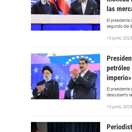
las merc
El presidente 
segundo día d
13 junio, 202
Presiden
petróleo
imperio»
El presidente 
descubierto la
13 junio, 202
Periodis