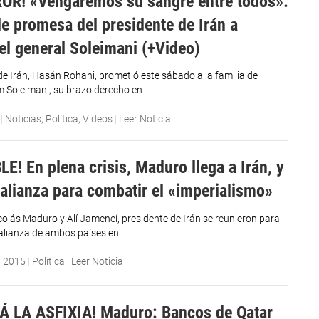
OR! «Vengaremos su sangre entre todos»:
le promesa del presidente de Irán a
del general Soleimani (+Video)
 de Irán, Hasán Rohani, prometió este sábado a la familia de
 Soleimani, su brazo derecho en
|
Noticias
,
Política
,
Videos
|
Leer Noticia
E! En plena crisis, Maduro llega a Irán, y
 alianza para combatir el «imperialismo»
icolás Maduro y Alí Jameneí, presidente de Irán se reunieron para
a alianza de ambos países en
, 2015
|
Política
|
Leer Noticia
Á LA ASFIXIA! Maduro: Bancos de Qatar