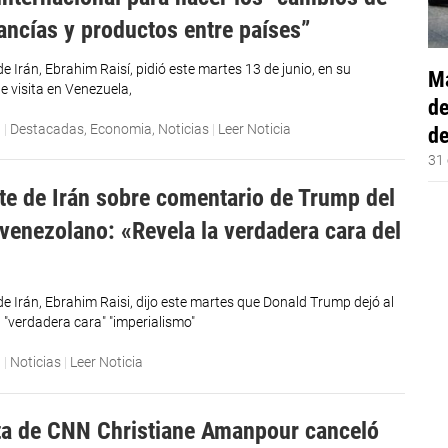
ancías y productos entre países”
de Irán, Ebrahim Raisí, pidió este martes 13 de junio, en su
Má
e visita en Venezuela,
de
3
|
Destacadas
,
Economia
,
Noticias
|
Leer Noticia
de
31 
te de Irán sobre comentario de Trump del
 venezolano: «Revela la verdadera cara del
de Irán, Ebrahim Raisi, dijo este martes que Donald Trump dejó al
 "verdadera cara" "imperialismo"
3
|
Noticias
|
Leer Noticia
ta de CNN Christiane Amanpour canceló