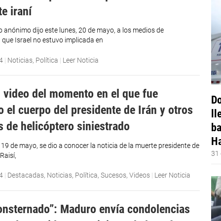
e iraní
o anónimo dijo este lunes, 20 de mayo, a los medios de
que Israel no estuvo implicada en
4
|
Noticias
,
Política
|
Leer Noticia
 video del momento en el que fue
Do
o el cuerpo del presidente de Irán y otros
ll
s de helicóptero siniestrado
ba
Ha
19 de mayo, se dio a conocer la noticia de la muerte presidente de
31 
Raisí,
4
|
Destacadas
,
Noticias
,
Política
,
Sucesos
,
Videos
|
Leer Noticia
onsternado”: Maduro envía condolencias