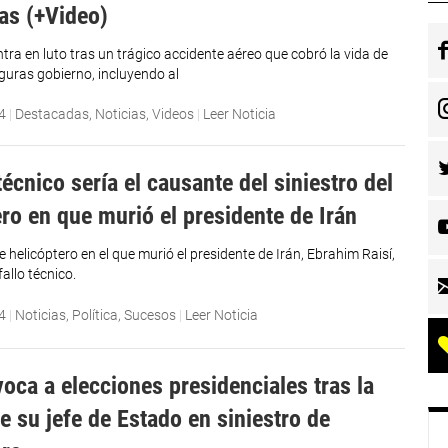
as (+Video)
tra en luto tras un trágico accidente aéreo que cobró la vida de
guras gobierno, incluyendo al
4
|
Destacadas
,
Noticias
,
Videos
|
Leer Noticia
técnico sería el causante del siniestro del
ero en que murió el presidente de Irán
e helicóptero en el que murió el presidente de Irán, Ebrahim Raisí,
fallo técnico.
4
|
Noticias
,
Política
,
Sucesos
|
Leer Noticia
voca a elecciones presidenciales tras la
e su jefe de Estado en siniestro de