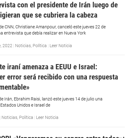
evista con el presidente de Irán luego de
xigieran que se cubriera la cabeza
 de CNN, Christiane Amanpour, canceló este jueves 22 de
a entrevista que debía realizar en Nueva York
e, 2022
|
Noticias
,
Política
|
Leer Noticia
te iraní amenaza a EEUU e Israel:
er error será recibido con una respuesta
amentable»
de Irán, Ebrahim Raisi, lanzó este jueves 14 de julio una
 Estados Unidos e Israel de
|
Noticias
,
Política
|
Leer Noticia