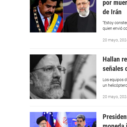
por muer
de Irán
“Estoy conste
quien envió c
20 mayo, 202
Hallan r
señales d
Los equipos d
un helicópter
20 mayo, 202
Presiden
moneda i