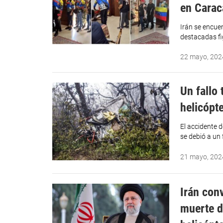
en Carac
Irán se encuen
destacadas fi
22 mayo, 202
Un fallo 
helicópt
El accidente d
se debió a un 
21 mayo, 202
Irán con
muerte d