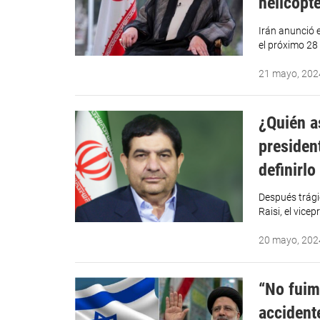
helicópt
Irán anunció 
el próximo 28
21 mayo, 202
¿Quién a
presiden
definirlo
Después trágic
Raisi, el vi
20 mayo, 202
“No fuim
accidente