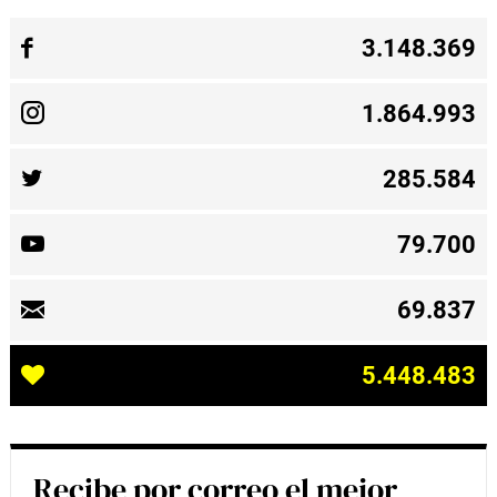
3.148.369
1.864.993
285.584
79.700
69.837
5.448.483
Recibe por correo el mejor