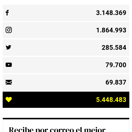
3.148.369
1.864.993
285.584
79.700
69.837
5.448.483
Recibe por correo el mejor