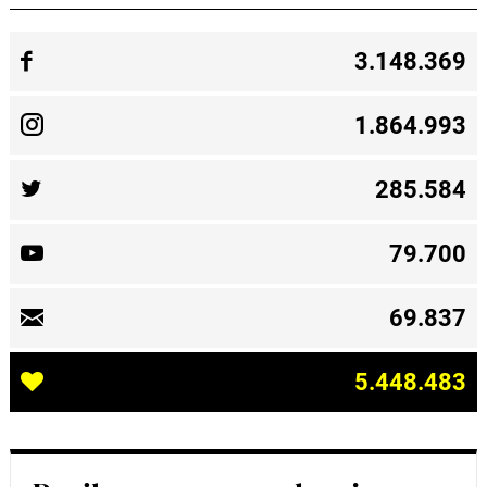
3.148.369
1.864.993
285.584
79.700
69.837
5.448.483