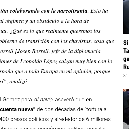
stán colaborando con la narcotiranía
. Esto ha
al régimen y un obstáculo a la hora de
nal. ¿Qué es lo que realmente queremos los
bierno de transición con los chavistas, cosa que
Si
rrell [Josep Borrell, jefe de la diplomacia
Ta
ge
ciones de Leopoldo López calzan muy bien con lo
Ru
España que a toda Europa en mi opinión, porque
31
í”, analizó.
iel Gómez para
ALnavío
, aseveró que
en
 cuenta nueva”
de dos décadas de “tortura a
00 presos políticos y alrededor de 6 millones
ido a la crisis económica, política, social y