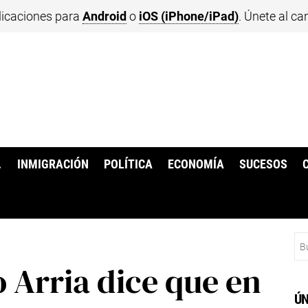
licaciones para
Android
o
iOS (iPhone/iPad)
. Únete al ca
.
INMIGRACIÓN
POLÍTICA
ECONOMÍA
SUCESOS
Bu
 Arria dice que en
ÚN