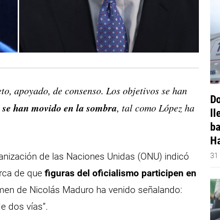
to, apoyado, de consenso. Los objetivos se han
Do
se han movido en la sombra
,
, tal como López ha
ll
ba
Ha
anización de las Naciones Unidas (ONU) indicó
31
erca de que
figuras del oficialismo participen en
gimen de Nicolás Maduro ha venido señalando:
e dos vías”.