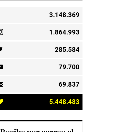
3.148.369
1.864.993
285.584
79.700
69.837
5.448.483