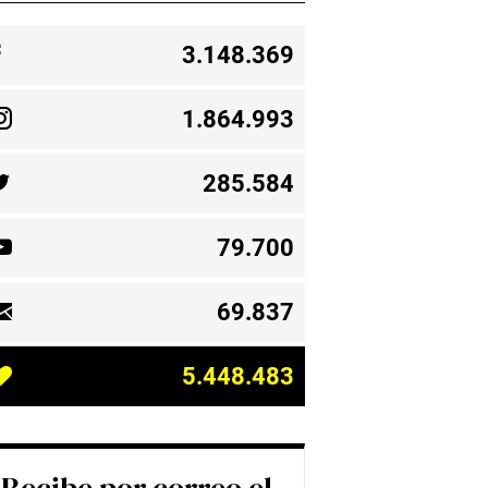
3.148.369
1.864.993
285.584
79.700
69.837
5.448.483