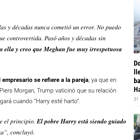
adas y décadas nunca cometió un error. No puedo
ue controvertida. Pasó años y décadas sin
o a ella y creo que Meghan fue muy irrespetuosa
Do
ll
 empresario se refiere a la pareja
, ya que en
ba
Ha
o Piers Morgan, Trump vaticinó que su relación
31
egará cuando “Harry esté harto”.
El pobre Harry está siendo guiado
e el principio.
za”, concluyó.