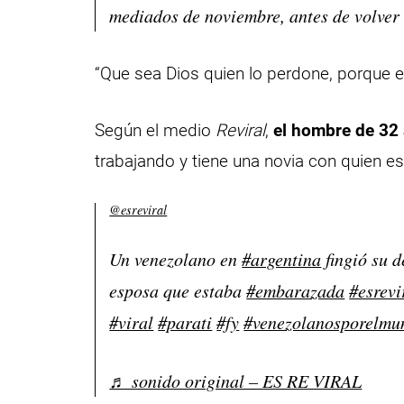
mediados de noviembre, antes de volver 
“Que sea Dios quien lo perdone, porque e
Según el medio
Reviral
,
el hombre de 32
trabajando y tiene una novia con quien es
@esreviral
Un venezolano en
#argentina
fingió su 
esposa que estaba
#embarazada
#esrevi
#viral
#parati
#fy
#venezolanosporelmu
♬ sonido original – ES RE VIRAL