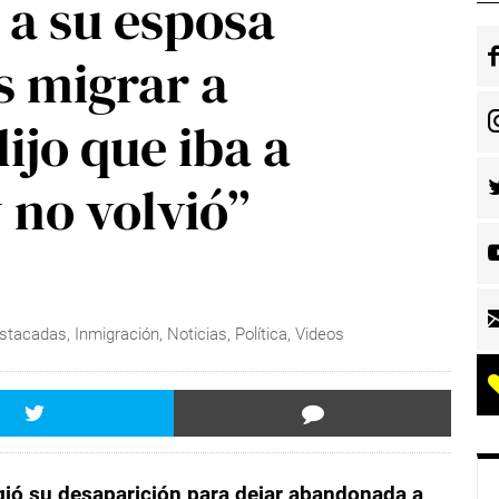
a su esposa
 migrar a
ijo que iba a
 no volvió”
stacadas
,
Inmigración
,
Noticias
,
Política
,
Videos
gió su desaparición para dejar abandonada a