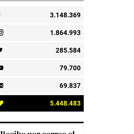
3.148.369
1.864.993
285.584
79.700
69.837
5.448.483