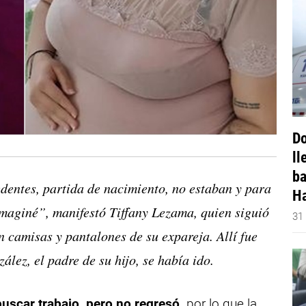
Do
ll
ba
dentes, partida de nacimiento, no estaban y para
Ha
imaginé”, manifestó Tiffany Lezama, quien siguió
31
n camisas y pantalones de su expareja. Allí fue
lez, el padre de su hijo, se había ido.
buscar trabajo, pero no regresó,
por lo que la