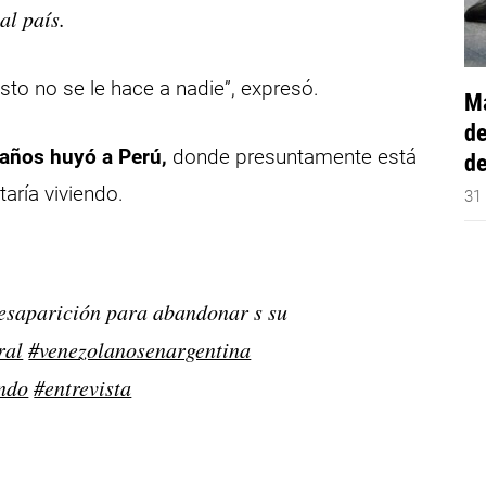
al país.
sto no se le hace a nadie”, expresó.
Má
de
 años huyó a Perú,
donde presuntamente está
de
taría viviendo.
31
desaparición para abandonar s su
ral
#venezolanosenargentina
ndo
#entrevista