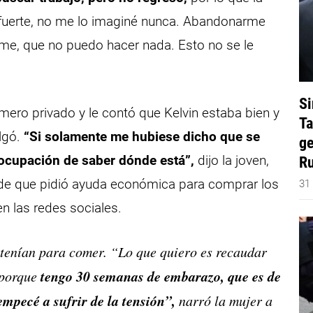
fuerte, no me lo imaginé nunca. Abandonarme
me, que no puedo hacer nada. Esto no se le
Si
mero privado y le contó que Kelvin estaba bien y
Ta
lgó.
“Si solamente me hubiese dicho que se
ge
eocupación de saber dónde está”,
dijo la joven,
Ru
 de que pidió ayuda económica para comprar los
31
en las redes sociales.
 tenían para comer. “Lo que quiero es recaudar
tengo 30 semanas de embarazo, que es de
 porque
empecé a sufrir de la tensión”,
narró la mujer a