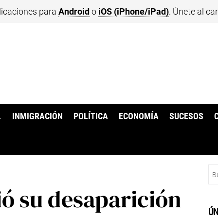
licaciones para
Android
o
iOS (iPhone/iPad)
. Únete al ca
.
INMIGRACIÓN
POLÍTICA
ECONOMÍA
SUCESOS
Bu
ió su desaparición
ÚN