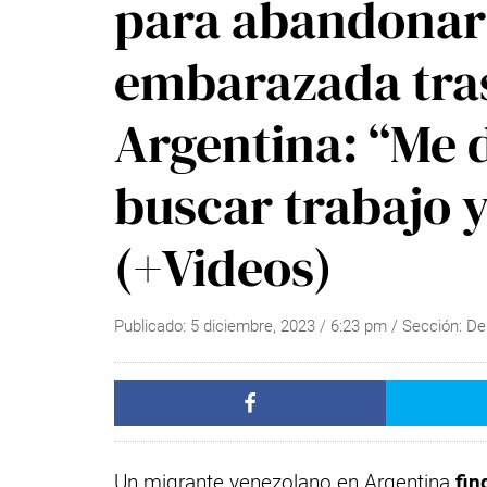
para abandonar 
embarazada tras
Argentina: “Me d
buscar trabajo y
(+Videos)
Publicado:
5 diciembre, 2023
/
6:23 pm
/ Sección:
De
Un migrante venezolano en Argentina
fin