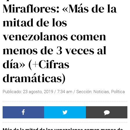
Miraflores: «Más de la
mitad de los
venezolanos comen
menos de 3 veces al
día» (+Cifras
dramáticas)
Publicado:
23 agosto, 2019
/
7:34 am
/ Sección:
Noticias
,
Política
Más de la mitad de los venezolanos comen menos de