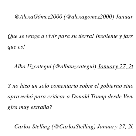
— @AlexaGómez2000 (@alexagomez2000)
January
Que se venga a vivir para su tierra! Insolente y farsa
que es!
— Alba Uzcategui (@albauzcategui)
January 27, 20
Y no hizo un solo comentario sobre el gobierno sino
aprovechó para criticar a Donald Trump desde Vene
gira muy extraña?
— Carlos Stelling (@CarlosStelling)
January 27, 20