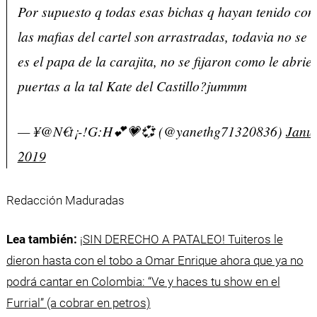
Por supuesto q todas esas bichas q hayan tenido con
las mafias del cartel son arrastradas, todavia no se
es el papa de la carajita, no se fijaron como le abrie
puertas a la tal Kate del Castillo?jummm
— ¥@N€t¡-!G:H💕💗💞 (@yanethg71320836)
Janua
2019
Redacción Maduradas
Lea también:
¡SIN DERECHO A PATALEO! Tuiteros le
dieron hasta con el tobo a Omar Enrique ahora que ya no
podrá cantar en Colombia: “Ve y haces tu show en el
Furrial” (a cobrar en petros)