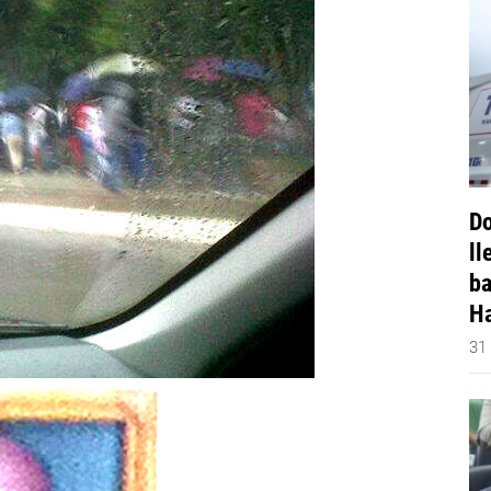
Do
ll
ba
Ha
31