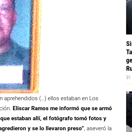
Si
Ta
ge
Ru
31
on aprehendidos (…) ellos estaban en Los
ción.
Eliscar Ramos me informó que se armó
que estaban allí, el fotógrafo tomó fotos y
 agredieron y se lo llevaron preso”
, aseveró la