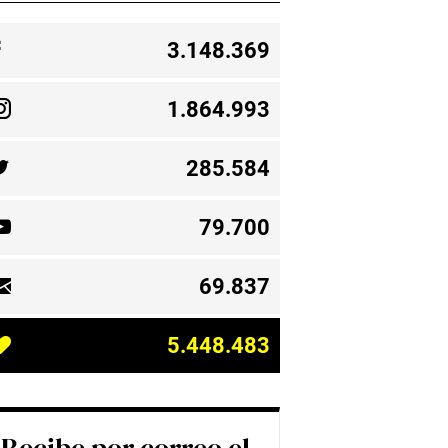
3.148.369
1.864.993
285.584
79.700
69.837
5.448.483