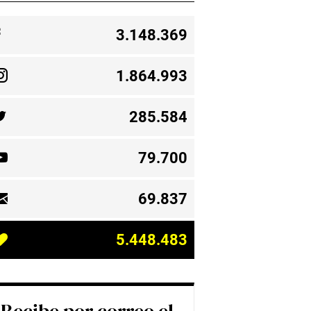
3.148.369
1.864.993
285.584
79.700
69.837
5.448.483