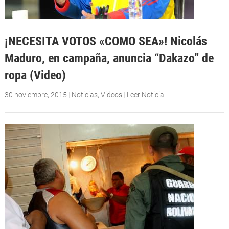
¡NECESITA VOTOS «COMO SEA»! Nicolás
Maduro, en campaña, anuncia “Dakazo” de
ropa (Video)
30 noviembre, 2015
|
Noticias
,
Videos
|
Leer Noticia