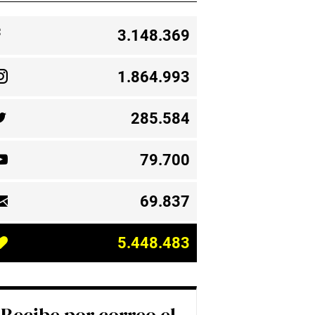
3.148.369
1.864.993
285.584
79.700
69.837
5.448.483