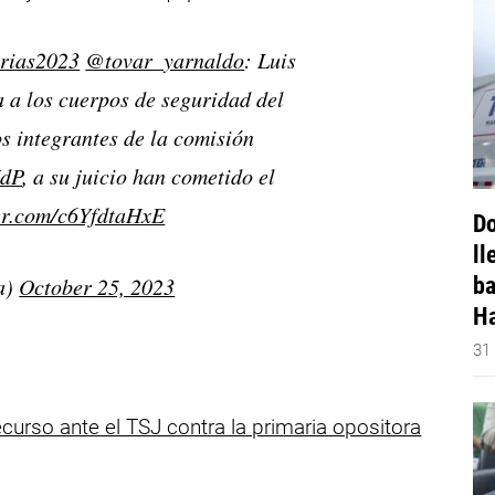
rias2023
@tovar_yarnaldo
: Luis
a a los cuerpos de seguridad del
os integrantes de la comisión
dP
, a su juicio han cometido el
ter.com/c6YfdtaHxE
Do
ll
ba
a)
October 25, 2023
Ha
31
ecurso ante el TSJ contra la primaria opositora