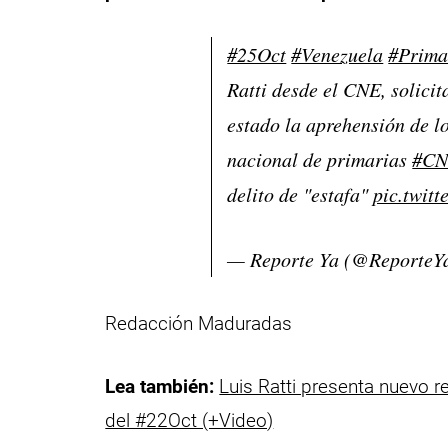
#25Oct
#Venezuela
#Prima
Ratti desde el CNE, solicit
estado la aprehensión de l
nacional de primarias
#CN
delito de "estafa"
pic.twit
— Reporte Ya (@ReporteY
Redacción Maduradas
Lea también:
Luis Ratti presenta nuevo r
del #22Oct (+Video)