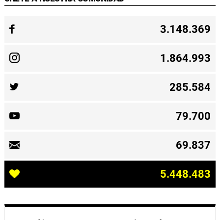
3.148.369
1.864.993
285.584
79.700
69.837
5.448.483