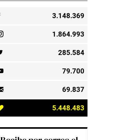
3.148.369
1.864.993
285.584
79.700
69.837
5.448.483