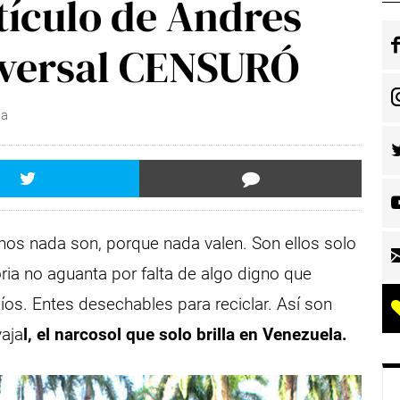
tículo de Andres
iversal CENSURÓ
ca
rnos nada son, porque nada valen. Son ellos solo
ia no aguanta por falta de algo digno que
íos. Entes desechables para reciclar. Así son
aja
l, el narcosol que solo brilla en Venezuela.