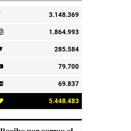
3.148.369
1.864.993
285.584
79.700
69.837
5.448.483