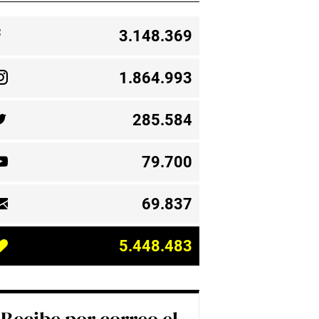
3.148.369
1.864.993
285.584
79.700
69.837
5.448.483