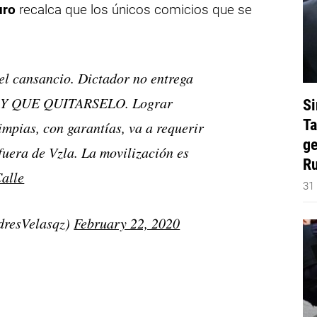
uro
recalca que los únicos comicios que se
 el cansancio. Dictador no entrega
HAY QUE QUITARSELO. Lograr
Si
Ta
impias, con garantías, va a requerir
ge
fuera de Vzla. La movilización es
Ru
alle
31
dresVelasqz)
February 22, 2020