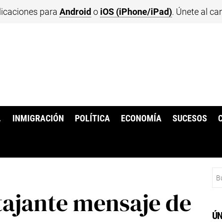
licaciones para
Android
o
iOS (iPhone/iPad)
. Únete al ca
.
INMIGRACIÓN
POLÍTICA
ECONOMÍA
SUCESOS
Bu
tajante mensaje de
ÚN