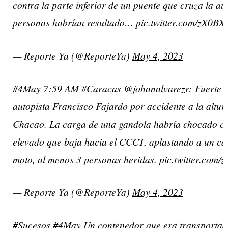
contra la parte inferior de un puente que cruza la aut
personas habrían resultado…
pic.twitter.com/zX0B
— Reporte Ya (@ReporteYa)
May 4, 2023
#4May
7:59 AM
#Caracas
@johanalvarezr
: Fuerte c
autopista Francisco Fajardo por accidente a la altur
Chacao. La carga de una gandola habría chocado co
elevado que baja hacia el CCCT, aplastando a un ca
moto, al menos 3 personas heridas.
pic.twitter.com/
— Reporte Ya (@ReporteYa)
May 4, 2023
#Sucesos
#4May
Un contenedor que era transportad