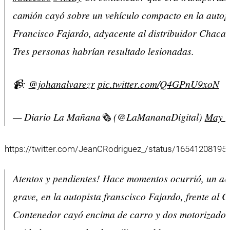
camión cayó sobre un vehículo compacto en la autop
Francisco Fajardo, adyacente al distribuidor Chaca
Tres personas habrían resultado lesionadas.
📹:
@johanalvarezr
pic.twitter.com/Q4GPnU9xoN
— Diario La Mañana🗞 (@LaMananaDigital)
May 4
https://twitter.com/JeanCRodriguez_/status/16541208195
Atentos y pendientes! Hace momentos ocurrió, un ac
grave, en la autopista franscisco Fajardo, frente al 
Contenedor cayó encima de carro y dos motorizados