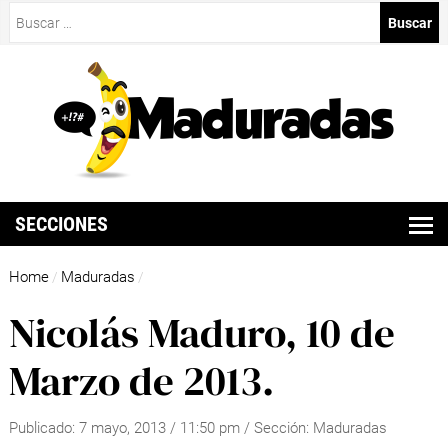
Buscar:
SECCIONES
Home
Maduradas
/
/
Nicolás Maduro, 10 de
Marzo de 2013.
Publicado:
7 mayo, 2013
/
11:50 pm
/ Sección:
Maduradas