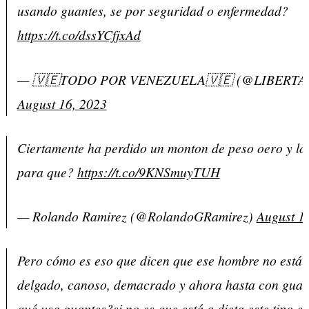
usando guantes, se por seguridad o enfermedad?
https://t.co/dssYCfjxAd
— 🇻🇪TODO POR VENEZUELA🇻🇪 (@LIBERTA
August 16, 2023
Ciertamente ha perdido un monton de peso oero y lo
para que?
https://t.co/9KNSmuyTUH
— Rolando Ramirez (@RolandoGRamirez)
August 1
Pero cómo es eso que dicen que ese hombre no está
delgado, canoso, demacrado y ahora hasta con gua
qué usa guantes?si no es que está a dieta este tipo e