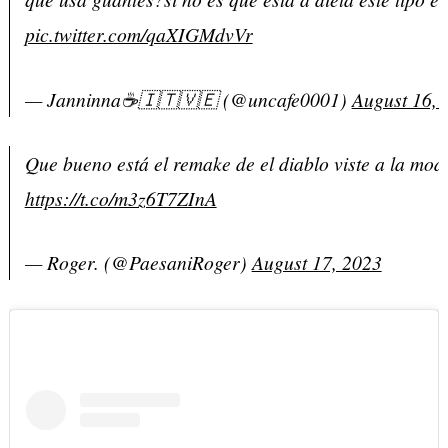
pic.twitter.com/qaXIGMdvVr
— Janninna☕🇮🇹🇻🇪 (@uncafe0001)
August 16, 
Que bueno está el remake de el diablo viste a la mod
https://t.co/m3z6T7ZInA
— Roger. (@PaesaniRoger)
August 17, 2023