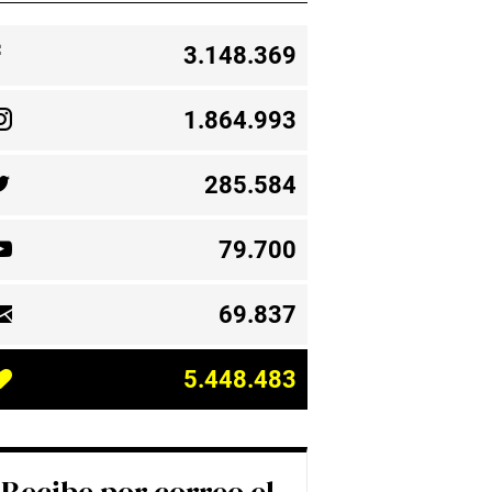
3.148.369
1.864.993
285.584
79.700
69.837
5.448.483