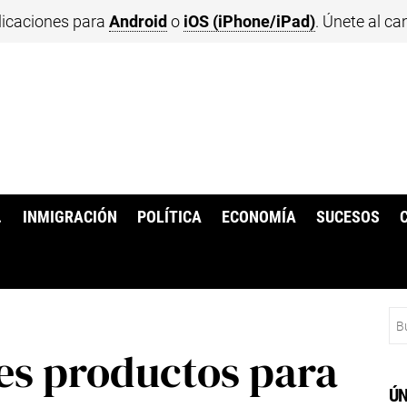
licaciones para
Android
o
iOS (iPhone/iPad)
. Únete al ca
.
INMIGRACIÓN
POLÍTICA
ECONOMÍA
SUCESOS
Bu
tes productos para
ÚN