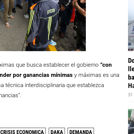
Do
ximas que busca establecer el gobierno
“con
ll
tender por ganancias mínimas
y máximas es una
ba
 técnica interdisciplinaria que establezca
Ha
nancias”.
31
CRISIS ECONOMICA
DAKA
DEMANDA