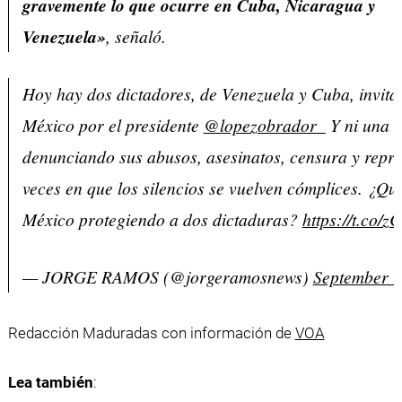
gravemente lo que ocurre en Cuba, Nicaragua y
Venezuela»
, señaló.
Hoy hay dos dictadores, de Venezuela y Cuba, invita
México por el presidente
@lopezobrador_
Y ni una s
denunciando sus abusos, asesinatos, censura y repr
veces en que los silencios se vuelven cómplices. ¿Qu
México protegiendo a dos dictaduras?
https://t.co
— JORGE RAMOS (@jorgeramosnews)
September 1
Redacción Maduradas con información de
VOA
Lea también
: