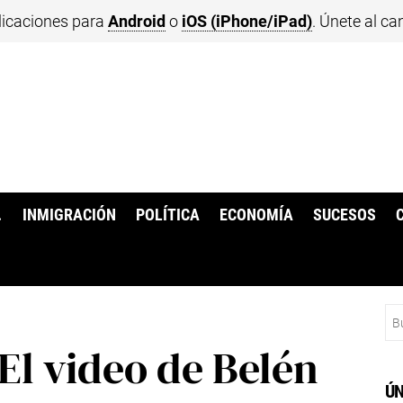
licaciones para
Android
o
iOS (iPhone/iPad)
. Únete al ca
.
INMIGRACIÓN
POLÍTICA
ECONOMÍA
SUCESOS
Bu
l video de Belén
ÚN