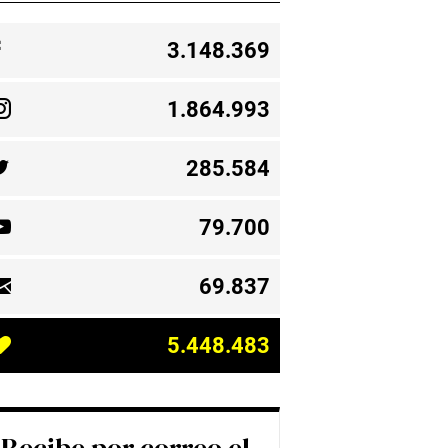
3.148.369
1.864.993
285.584
79.700
69.837
5.448.483