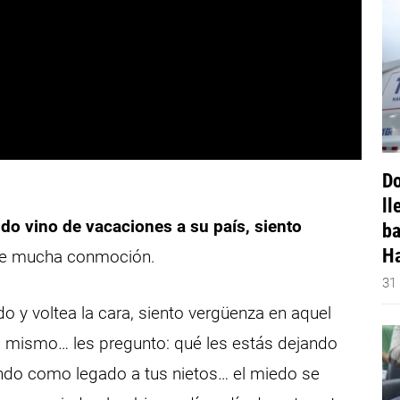
Do
ll
do vino de vacaciones a su país, siento
ba
Ha
de mucha conmoción.
31
o y voltea la cara, siento vergüenza en aquel
i mismo… les pregunto: qué les estás dejando
ando como legado a tus nietos… el miedo se