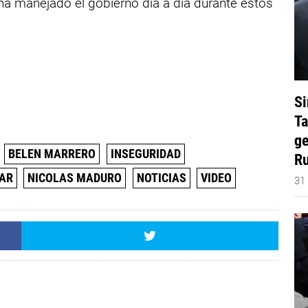
 ha manejado el gobierno día a día durante estos
Si
Ta
ge
BELEN MARRERO
INSEGURIDAD
Ru
AR
NICOLAS MADURO
NOTICIAS
VIDEO
31