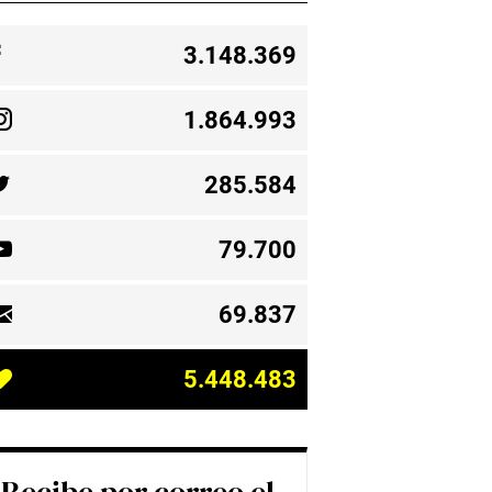
3.148.369
1.864.993
285.584
79.700
69.837
5.448.483