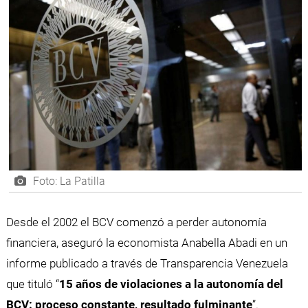
Foto: La Patilla
Desde el 2002 el BCV comenzó a perder autonomía
financiera, aseguró la economista Anabella Abadi en un
informe publicado a través de Transparencia Venezuela
que tituló “
15 años de violaciones a la autonomía del
BCV: proceso constante, resultado fulminante
”.