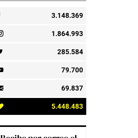
3.148.369
1.864.993
285.584
79.700
69.837
5.448.483