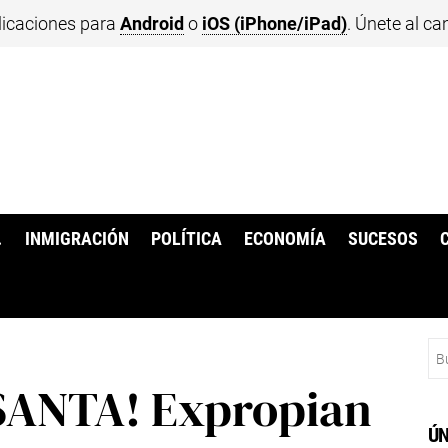
licaciones para
Android
o
iOS (iPhone/iPad)
. Únete al ca
.
INMIGRACIÓN
POLÍTICA
ECONOMÍA
SUCESOS
Bu
SANTA! Expropian
ÚN