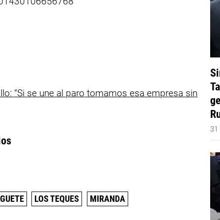
2101430106656768
Si
Ta
lo: “Si se une al paro tomamos esa empresa sin
ge
Ru
31
ios
UGUETE
LOS TEQUES
MIRANDA