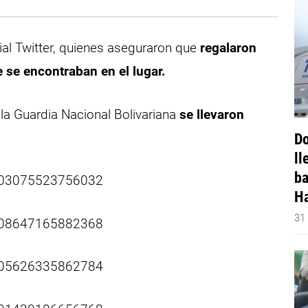
ial Twitter, quienes aseguraron que
regalaron
e se encontraban en el lugar.
la Guardia Nacional Bolivariana
se llevaron
Do
ll
ba
2103075523756032
Ha
31
2108647165882368
2105626335862784